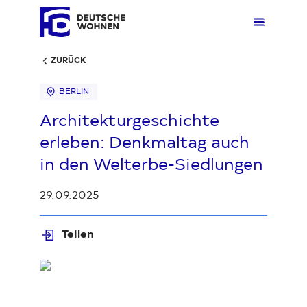
ZURÜCK
BERLIN
Mieten
Übers
Übers
Übers
Übersi
Übersi
Architekturgeschichte
erleben: Denkmaltag auch
Kaufen
Zuhau
Immobi
Quarti
Deuts
Unter
in den Welterbe-Siedlungen
29.09.2025
Wohnen
Gewer
Ankauf
Kunde
Verges
Press
Teilen
Fakten & Positionen
Stellp
Produk
Geset
Loading...
Über uns
Frage
Sozia
Fakte