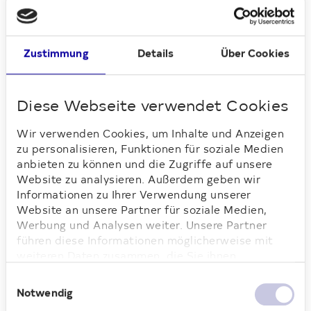
In der Ringsiedlung Siemensstadt staunten
die Gäste über die individuell gestalteten
Mietergärten – von Bananenbäumen bis zu
Zustimmung
Details
Über Cookies
ganzen Gartenzwergsammlungen – und
über historische Fotos des Waschhauses,
das einst „Paradies der großen Wäsche“
Diese Webseite verwendet Cookies
hieß. Selbst die Begegnungen mit
Wir verwenden Cookies, um Inhalte und Anzeigen
Anwohner:innen machten Eindruck: Viele
zu personalisieren, Funktionen für soziale Medien
erzählten mit spürbarer Freude, wie gerne
anbieten zu können und die Zugriffe auf unsere
sie dort leben. Und auch in der Wohnstadt
Website zu analysieren. Außerdem geben wir
Carl Legien brachten junge
Informationen zu Ihrer Verwendung unserer
Bewohner:innen ihre Begeisterung mit
Website an unsere Partner für soziale Medien,
einem klaren „supersupergerne“ auf den
Werbung und Analysen weiter. Unsere Partner
Punkt.
führen diese Informationen möglicherweise mit
weiteren Daten zusammen, die Sie ihnen
In der Weißen Stadt verliehen persönliche
bereitgestellt haben oder die sie im Rahmen Ihrer
Erinnerungen, etwa an das markante
Einwilligungsauswahl
Nutzung der Dienste gesammelt haben. Weitere
Notwendig
Brückenhaus mit Uhr oder die neue Ruhe
Informationen dazu finden Sie hier.