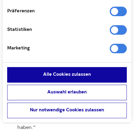
seit der Schließung des Flughafens Tegel,
den Rundgängen eine besondere Nähe.
Präferenzen
„Der Tag des offenen Denkmals zeigt
immer wieder, wie lebendig unsere
Statistiken
Siedlungen sind“, sagt Christoph Metzner,
Pressesprecher der Deutsche Wohnen. „Es
Marketing
sind nicht nur herausragende Beispiele
moderner Architektur, sondern Orte voller
persönlicher Geschichten. Ob
Erinnerungen an die Kindheit,
Alle Cookies zulassen
wissenschaftliches Interesse oder das
Staunen über Details wie die alten
Waschhäuser – die Resonanz der
Auswahl erlauben
Besucherinnen und Besucher macht
deutlich, dass die Siedlungen auch nach
Nur notwendige Cookies zulassen
über 100 Jahren nichts von ihrer
Aktualität und Anziehungskraft verloren
haben.“