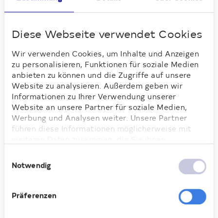
strahlte nicht nur hier, sondern - zeitgleich
- auch in den Deutsche Wohnen-
Standorten in Reinickendorf am
Diese Webseite verwendet Cookies
Büchsenweg 27 sowie in der Blunckstraße
Wir verwenden Cookies, um Inhalte und Anzeigen
9.
zu personalisieren, Funktionen für soziale Medien
Die Geschichte des Sankt
anbieten zu können und die Zugriffe auf unsere
Website zu analysieren. Außerdem geben wir
Nikolaus
Informationen zu Ihrer Verwendung unserer
Website an unsere Partner für soziale Medien,
Der Nikolaus selbst ist eine der ältesten
Werbung und Analysen weiter. Unsere Partner
Weihnachtsfiguren und trägt in
führen diese Informationen möglicherweise mit
unterschiedlichen Teilen der Welt eine
weiteren Daten zusammen, die Sie ihnen
Vielzahl von Namen. Vor vielen hundert
bereitgestellt haben oder die sie im Rahmen Ihrer
Einwilligungsauswahl
Jahren lebte er als wohlhabender Mann.
Nutzung der Dienste gesammelt haben. Weitere
Notwendig
Eines Abends wurde er Zeuge des Leids
Informationen dazu finden Sie hier.
eines armen Vaters, der gezwungen war,
seine Töchter aufgrund fehlenden Geldes
Präferenzen
fortzuschicken. Überwältigt von Mitgefühl
entschloss sich der heilige Nikolaus zu