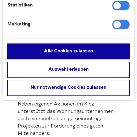
Statistiken
helfen. Er füllte einen Sack mit
Goldmünzen und warf ihn heimlich durch
das Fenster der bedürftigen Familie, die
Marketing
nun glücklich vereint bleiben konnte. Diese
gutherzige Tat machte ihn zu einer
Legende.
Alle Cookies zulassen
Und so verteilt er noch heute in seiner
unendlichen Großzügigkeit Geschenke an
Auswahl erlauben
die Lieben und Artigen, von denen es am
Aktionstag einige gab.
Nur notwendige Cookies zulassen
Die Deutsche Wohnen setzt sich für die
Förderung einer guten Nachbarschaft ein.
Neben eigenen Aktionen im Kiez
unterstützt das Wohnungsunternehmen
auch eine Vielzahl an gemeinnützigen
Projekten zur Förderung eines guten
Miteinanders.