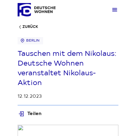
ZURÜCK
BERLIN
Mieten
Übers
Übers
Übers
Übersi
Übersi
Tauschen mit dem Nikolaus:
Deutsche Wohnen
Kaufen
Zuhau
Immobi
Quarti
Deuts
Unter
veranstaltet Nikolaus-
Aktion
Wohnen
Gewer
Ankauf
Kunde
Verges
Press
12.12.2023
Fakten & Positionen
Stellp
Produk
Geset
Teilen
Loading...
Über uns
Frage
Sozia
Fakte