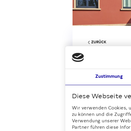
Stellplätze und Garagen
Produkte & Vorteilsange
Gesetzentwurf
Fragen und Antworten
Soziales Engagement
Faktencheck
ZURÜCK
Kunst für den Kiez
FAQ Enteignung
Unter
Hier erfahren Sie 
Zustimmung
Verantwortung.
Diese Webseite v
Wir verwenden Cookies, um
zu können und die Zugriff
Verwendung unserer Websi
Partner führen diese Inf