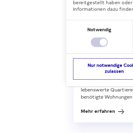
bereitgestellt haben ode
Informationen dazu finden
Die Bere
Einwilligungsauswahl
Notwendig
Unternehmensp
Egal ob in Spandau, K
Nur notwendige Coo
Hellersdorf – bei uns 
zulassen
Vermieter Berlins finde
Bezirken Wohnungen. 
lebenswerte Quartiere 
benötigte Wohnungen 
Mehr erfahren