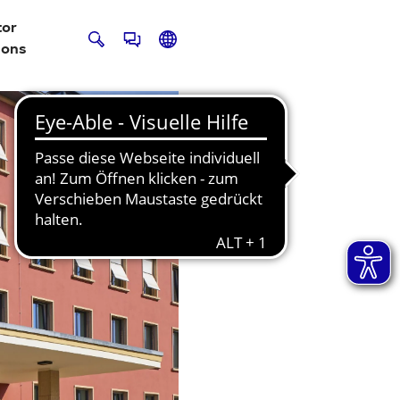
tor
ions