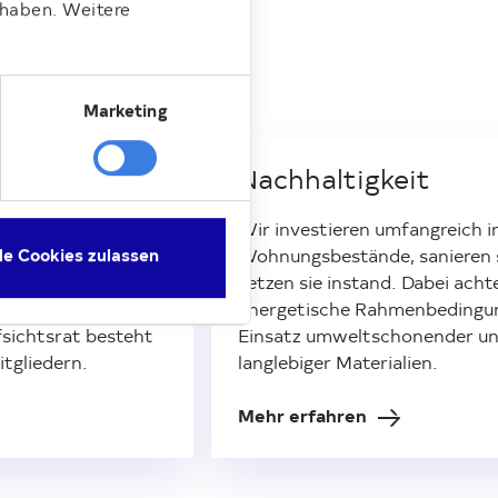
 haben. Weitere
Marketing
sichtsrat
Nachhaltigkeit
 sind die leitenden
Wir investieren umfangreich i
hnen: Drei
Wohnungsbestände, sanieren s
le Cookies zulassen
den Vorstand der
setzen sie instand. Dabei acht
Vorsitz Lars
energetische Rahmenbedingu
sichtsrat besteht
Einsatz umweltschonender un
tgliedern.
langlebiger Materialien.
Mehr erfahren