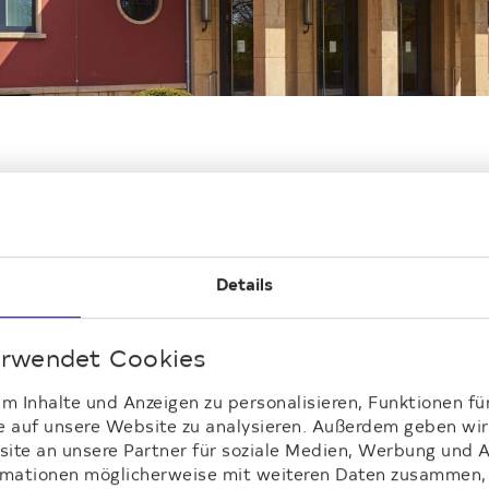
bote
Vorstand und Aufsichtsrat
Pressekontakt
Nachhaltigkeit
Presseverteiler
Compliance
nehmen
Karrieremöglichkeiten
mehr über die Deutsche Wohnen, über unsere Werte und un
Details
erwendet Cookies
 Inhalte und Anzeigen zu personalisieren, Funktionen fü
e auf unsere Website zu analysieren. Außerdem geben wir 
te an unsere Partner für soziale Medien, Werbung und A
ormationen möglicherweise mit weiteren Daten zusammen, 