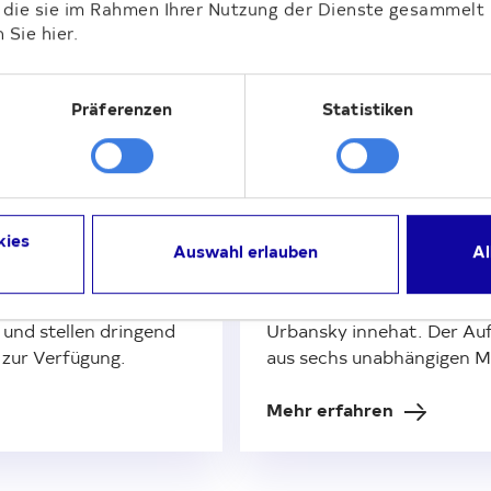
r die sie im Rahmen Ihrer Nutzung der Dienste gesammelt
 Sie hier.
iche im Überblick
Präferenzen
Statistiken
rofil
Vorstand und Auf
reuzberg, Pankow oder
Vorstand und Aufsichtsrat
kies
als einem der größten
Gremien der Deutsche Wo
Auswahl erlauben
Al
n Sie in allen zwölf
Mitglieder bilden aktuell 
Wir schaffen
Deutsche Wohnen, dessen 
und stellen dringend
Urbansky innehat. Der Auf
zur Verfügung.
aus sechs unabhängigen Mi
Mehr erfahren