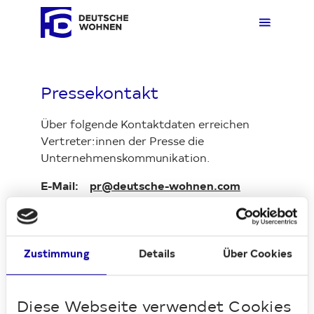
Pressekontakt
Mieten
Übers
Übers
Übers
Übersi
Übersi
Über folgende Kontaktdaten erreichen
Vertreter:innen der Presse die
Kaufen
Zuhau
Immobi
Quarti
Deuts
Unter
Unternehmenskommunikation.
E-Mail:
pr@deutsche-wohnen.com
Wohnen
Gewer
Ankauf
Kunde
Verges
Press
Telefon:
+49 162 9031871
Fakten & Positionen
Stellp
Produk
Geset
Zustimmung
Details
Über Cookies
Bei Anliegen rund um Ihr Mietverhältnis
hilft Ihnen unser
Kundenservice
gerne
weiter.
Über uns
Frage
Sozia
Fakte
Diese Webseite verwendet Cookies