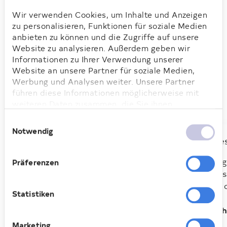
Unsere aktuellen Vermietungsangebote
Wir verwenden Cookies, um Inhalte und Anzeigen
finden Sie in der Rubrik „
Mieten
“.
zu personalisieren, Funktionen für soziale Medien
Investor Relations
Kunst 
FAQ E
anbieten zu können und die Zugriffe auf unsere
Website zu analysieren. Außerdem geben wir
Informationen zu Ihrer Verwendung unserer
Website an unsere Partner für soziale Medien,
Werbung und Analysen weiter. Unsere Partner
Das könnte Sie auch
führen diese Informationen möglicherweise mit
interessieren
weiteren Daten zusammen, die Sie ihnen
bereitgestellt haben oder die sie im Rahmen Ihrer
Einwilligungsauswahl
Nutzung der Dienste gesammelt haben. Weitere
Notwendig
Informationen dazu finden Sie hier.
Presse & News
Pre
Hier erhalten Sie alle Neuigkeiten
Trag
Präferenzen
auf einen Blick.
Pres
auf 
Statistiken
Mehr erfahren
Meh
Marketing