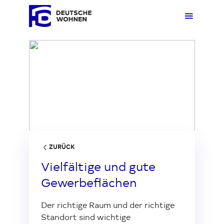
Loading...
Mieten
Übers
Übers
Übers
Übersi
Übersi
Kaufen
Zuhau
Immobi
Quarti
Deuts
Unter
Wohnen
Gewer
Ankauf
Kunde
Verges
Press
ZURÜCK
Vielfältige und gute
Fakten & Positionen
Stellp
Produk
Geset
Gewerbeflächen
Der richtige Raum und der richtige
Über uns
Frage
Sozia
Fakte
Standort sind wichtige