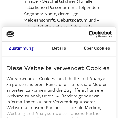
Inhaber/Geschäftsführer (für alle
natürlichen Personen) mit folgenden
Angaben: Name, derzeitige
Meldeanschrift, Geburtsdatum und -
ort und Gültigkeit des Dokuments.
Bitte schwärzen Sie alle anderen
Informationen aus
datenschutzrechtlichen Gründen.
Zustimmung
Details
Über Cookies
Bestätigung vom vorhergehenden
Vermieter, dass keine Mietschulden
bestehen
Diese Webseite verwendet Cookies
(Mietschuldenfreiheitsbescheinigung)
Wir verwenden Cookies, um Inhalte und Anzeigen
oder andere geeignete Nachweise
zu personalisieren, Funktionen für soziale Medien
Ihrer regelmäßigen Mietzahlung
anbieten zu können und die Zugriffe auf unsere
(optional)
Website zu analysieren. Außerdem geben wir
Gewerbeanmeldung in Kopie sowie die
Informationen zu Ihrer Verwendung unserer
Steuernummer (letzteres optional)
Website an unsere Partner für soziale Medien,
Werbung und Analysen weiter. Unsere Partner
Betriebskonzept für das vorgesehene