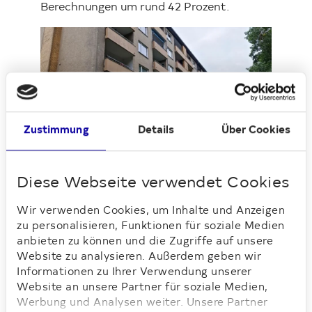
Berechnungen um rund 42 Prozent.
Loading...
Zustimmung
Details
Über Cookies
Vor der Modernisierung
Diese Webseite verwendet Cookies
Mehr Wohnqualität im Quartier
Wir verwenden Cookies, um Inhalte und Anzeigen
zu personalisieren, Funktionen für soziale Medien
Neben der energetischen Sanierung
anbieten zu können und die Zugriffe auf unsere
wurden auch zahlreiche Maßnahmen zur
Website zu analysieren. Außerdem geben wir
Aufwertung des äußeren
Informationen zu Ihrer Verwendung unserer
Erscheinungsbildes umgesetzt: Balkone
Website an unsere Partner für soziale Medien,
und Loggien erhielten ein modernes
Werbung und Analysen weiter. Unsere Partner