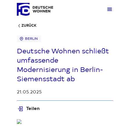
ZURÜCK
BERLIN
Mieten
Übers
Übers
Übers
Übersi
Übersi
Deutsche Wohnen schließt
umfassende
Kaufen
Zuhau
Immobi
Quarti
Deuts
Unter
Modernisierung in Berlin-
Siemensstadt ab
Wohnen
Gewer
Ankauf
Kunde
Verges
Press
21.05.2025
Fakten & Positionen
Stellp
Produk
Geset
Teilen
Loading...
Über uns
Frage
Sozia
Fakte