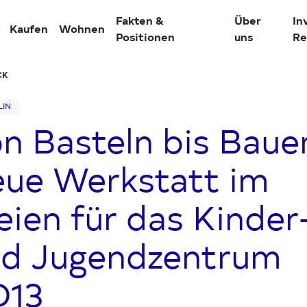
Fakten &
Über
In
Kaufen
Wohnen
Positionen
uns
Re
CK
LIN
n Basteln bis Baue
tionen
ue Werkstatt im
Übersicht Unternehmen
Übersicht Presse & News
eien für das Kinder
len
Unternehmensprofil
Aktuelle Meldungen
d Jugendzentrum
ller Stand
Unternehmensgeschichte
Downloads
D13