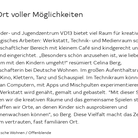
Ort voller Möglichkeiten
nder- und Jugendzentrum VD13 bietet viel Raum für kreati
gisches Arbeiten: Werkstatt, Technik- und Medienraum so
schaftlicher Bereich mit kleinem Café sind kindgerecht u
nd eingerichtet. „Besonders schön anzusehen ist, wie liebe
am mit den Kindern umgeht!” resümiert Celina Berg,
schafterin bei Deutsche Wohnen. Im großen Aufenthalts
 Kino, Klettern, Tanz und Schauspiel. Im Technikraum könn
 an Computern, mit Apps und Mischpulten experimentiere
Werkstatt wird genäht, gemalt und gebastelt. “Mit dieser
n wir die kreativen Räume und das gemeinsame Spielen st
ffen wir Orte, an denen Kinder sich ausprobieren und
enwachsen können“, so Berg. Diese Vielfalt macht das 
m vertrauten, fast familiären Ort.
utsche Wohnen / Offenblende