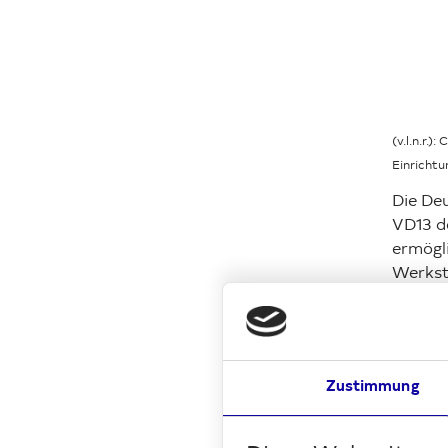
(v.l.n.r.
Einrichtu
Die De
VD13 d
ermögl
Werkst
Unte
Zustimmung
Ein Tei
bisheri
genutz