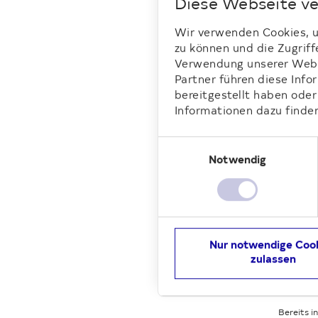
Diese Webseite v
Freie 
realisi
Wir verwenden Cookies, um
freiem 
zu können und die Zugriff
Verwendung unserer Websi
Partner führen diese Inf
bereitgestellt haben ode
Informationen dazu finden
Einwilligungsauswahl
Notwendig
Nur notwendige Coo
zulassen
Bereits i