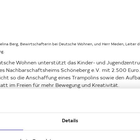
): Celina Berg, Bewirtschafterin bei Deutsche Wohnen, und Herr Meden, Leiter d
ng.
utsche Wohnen unterstützt das Kinder- und Jugendzentr
es Nachbarschaftsheims Schöneberg e.V. mit 2.500 Euro.
icht so die Anschaffung eines Trampolins sowie den Aufba
att im Freien für mehr Bewegung und Kreativität.
rstützung, die direkt ankommt
Details
l der Spende soll in ein neues Trampolin fließen – die beide
gen Geräte sind bei den Kindern sehr beliebt und werden i
t. Zudem möchte die Einrichtung ihr Programm verstärkt 