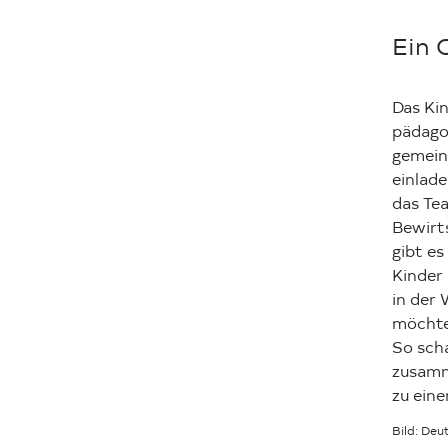
Ein 
Das Ki
pädago
gemein
einlade
das Te
Bewirt
gibt es
Kinder
in der 
möchte
So scha
zusamm
zu eine
Bild: De