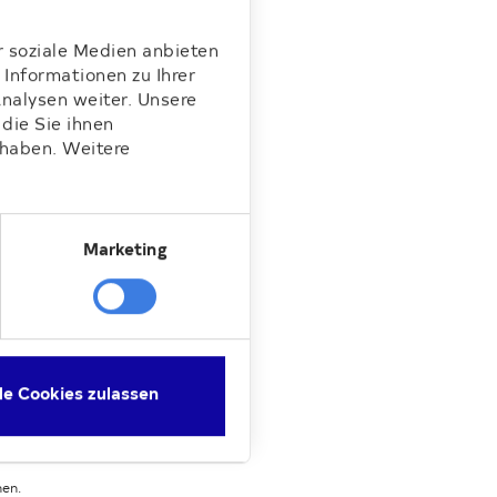
att“
ter
r soziale Medien anbieten
Informationen zu Ihrer
nalysen weiter. Unsere
die Sie ihnen
 haben. Weitere
Marketing
le Cookies zulassen
hen.