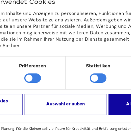
erwendet Cookies
verlagern; mit der Spende kann dafür eine „Draußenwerkst
ert werden, in der handwerkliche und kreative Angebote un
 Inhalte und Anzeigen zu personalisieren, Funktionen fü
Himmel stattfinden sollen.
e auf unsere Website zu analysieren. Außerdem geben wir 
te an unsere Partner für soziale Medien, Werbung und A
ormationen möglicherweise mit weiteren Daten zusammen, 
r die sie im Rahmen Ihrer Nutzung der Dienste gesammelt
 Sie hier.
Loading...
Präferenzen
Statistiken
kies
Auswahl erlauben
Al
n Planung: Für die Kleinen soll viel Raum für Kreativität und Entfaltung entste