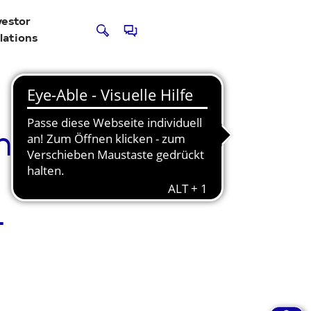
vestor
lations
n:
-