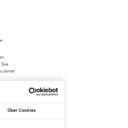
er
um
 Sie
u einer
Über Cookies
n
ntensiv
ins