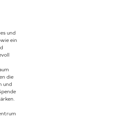
ves und
wie ein
nd
voll
raum
en die
n und
 Spende
ärken.
Zentrum