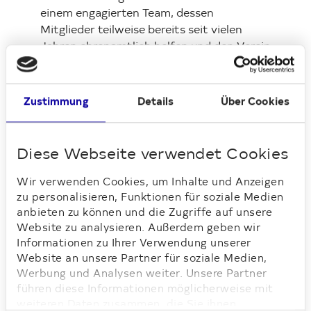
einem engagierten Team, dessen
Mitglieder teilweise bereits seit vielen
Jahren ehrenamtlich helfen und den Verein
mit großem Einsatz unterstützen.
Zustimmung
Details
Über Cookies
Loading...
Diese Webseite verwendet Cookies
Wir verwenden Cookies, um Inhalte und Anzeigen
zu personalisieren, Funktionen für soziale Medien
anbieten zu können und die Zugriffe auf unsere
Website zu analysieren. Außerdem geben wir
Klaudia Mazelanik (Vermieterin/Bewirtschafterin bei
Informationen zu Ihrer Verwendung unserer
Deutsche Wohnen), Alex Benkel-Abeling (1. Vorsitzende
Website an unsere Partner für soziale Medien,
des Vereins) und Katharina Jähnig (Regionalleiterin bei
Werbung und Analysen weiter. Unsere Partner
Deutsche Wohnen), umgeben von ehrenamtlichen
führen diese Informationen möglicherweise mit
Helferinnen und Helfern der Suppenküche Lichtenrade.
weiteren Daten zusammen, die Sie ihnen