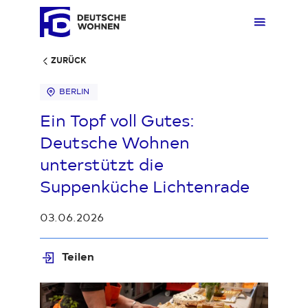
ZURÜCK
BERLIN
Mieten
Übers
Übers
Übers
Übersi
Übersi
Ein Topf voll Gutes:
Deutsche Wohnen
Kaufen
Zuhau
Immobi
Quarti
Deuts
Unter
unterstützt die
Suppenküche Lichtenrade
Wohnen
Gewer
Ankauf
Kunde
Verges
Press
03.06.2026
Fakten & Positionen
Stellp
Produk
Geset
Teilen
Loading...
Über uns
Frage
Sozia
Fakte