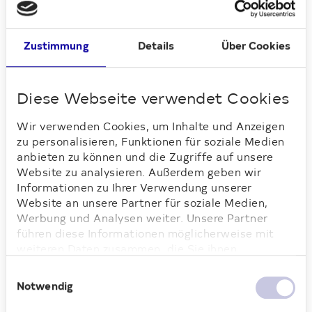
miteinander ins Gespräch zu kommen,
Fragen zu stellen und sich in ruhiger
Zustimmung
Details
Über Cookies
Atmosphäre auszutauschen. Für
ausreichend Sitzgelegenheiten war
gesorgt, sodass die Mieterinnen und
Diese Webseite verwendet Cookies
Mieter den Nachmittag entspannt vor Ort
verbringen konnten.
Wir verwenden Cookies, um Inhalte und Anzeigen
Geste der Wertschätzung
zu personalisieren, Funktionen für soziale Medien
anbieten zu können und die Zugriffe auf unsere
Der gemeinsame Nachmittag brachte zum
Website zu analysieren. Außerdem geben wir
Ausdruck, dass die Geduld der
Informationen zu Ihrer Verwendung unserer
Bewohnerinnen und Bewohner gesehen
Website an unsere Partner für soziale Medien,
Werbung und Analysen weiter. Unsere Partner
und geschätzt wurde. Die Atmosphäre war
führen diese Informationen möglicherweise mit
durchweg positiv. Bei Kaffee, Kuchen und
weiteren Daten zusammen, die Sie ihnen
persönlichen Gesprächen entstand der
bereitgestellt haben oder die sie im Rahmen Ihrer
Rahmen, um Danke zu sagen und den
Einwilligungsauswahl
Nutzung der Dienste gesammelt haben. Weitere
Notwendig
direkten Kontakt im Quartier zu stärken.
Informationen dazu finden Sie hier.