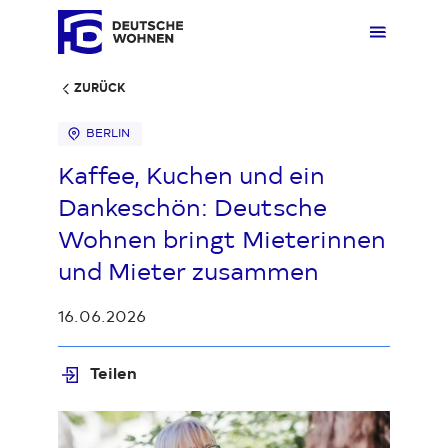
ZURÜCK
BERLIN
Mieten
Übers
Übers
Übers
Übersi
Übersi
Kaffee, Kuchen und ein
Dankeschön: Deutsche
Kaufen
Zuhau
Immobi
Quarti
Deuts
Unter
Wohnen bringt Mieterinnen
und Mieter zusammen
Wohnen
Gewer
Ankauf
Kunde
Verges
Press
16.06.2026
Fakten & Positionen
Stellp
Produk
Geset
Teilen
Über uns
Frage
Sozia
Fakte