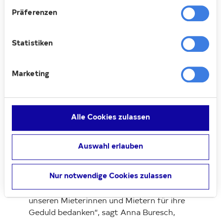
Präferenzen
Loading...
Statistiken
Marketing
Das Team von Deutsche Wohnen vor Ort v.l.n.r. Fulden
Gürler (Vermieterin), Anna Buresch (Bewirtschafterin),
Alle Cookies zulassen
Babette Rubin (Objektbetreuerin), Manfred Henze
(Objektbetreuer), Christian Hahn (Objektbetreuer),
Auswahl erlauben
Gregor Brandt (Techniker)
Ein Nachmittag für das Miteinander
Nur notwendige Cookies zulassen
„Mit Kaffee und Kuchen wollten wir uns bei
unseren Mieterinnen und Mietern für ihre
Geduld bedanken“, sagt Anna Buresch,