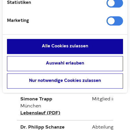
Statistiken
Name, Wohnort, Lebenslauf
Beruf
Marketing
Dr. Fabian Heß
General Counsel
(Vorsitzender)
Essen
Lebenslauf (PDF)
Alle Cookies zulassen
Daniel Riedl
Unternehmer
Auswahl erlauben
(stellvertretender
Vorsitzender)
Wien, Österreich
Nur notwendige Cookies zulassen
Lebenslauf (PDF)
Simone Trapp
Mitglied im Auf
München
Lebenslauf (PDF)
Dr. Philipp Schanze
Abteilungsleiter