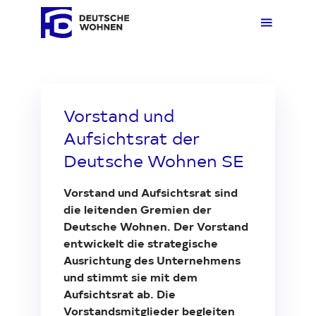
Mieten
Übers
Übers
Übers
Übersi
Übersi
Vorstand und
Aufsichtsrat der
Kaufen
Zuhau
Immobi
Quarti
Deuts
Unter
Deutsche Wohnen SE
Vorstand und Aufsichtsrat sind
Wohnen
Gewer
Ankauf
Kunde
Verges
Press
die leitenden Gremien der
Deutsche Wohnen. Der Vorstand
entwickelt die strategische
Fakten & Positionen
Stellp
Produk
Geset
Ausrichtung des Unternehmens
und stimmt sie mit dem
Aufsichtsrat ab. Die
Über uns
Frage
Sozia
Fakte
Vorstandsmitglieder begleiten