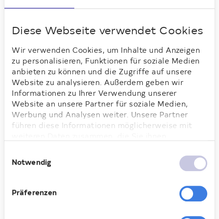
Diese Webseite verwendet Cookies
Aufsichtsrat
Wir verwenden Cookies, um Inhalte und Anzeigen
zu personalisieren, Funktionen für soziale Medien
Der Aufsichtsrat berät und überwacht
anbieten zu können und die Zugriffe auf unsere
den Vorstand bei der Leitung des
Website zu analysieren. Außerdem geben wir
Informationen zu Ihrer Verwendung unserer
Unternehmens. Seine Arbeit findet im
Website an unsere Partner für soziale Medien,
Plenum und in Ausschüssen statt. Nähere
Werbung und Analysen weiter. Unsere Partner
Informationen dazu finden Sie im
führen diese Informationen möglicherweise mit
Corporate-Governance-Bericht
. Der
weiteren Daten zusammen, die Sie ihnen
Aufsichtsrat besteht aus sechs
bereitgestellt haben oder die sie im Rahmen Ihrer
Mitgliedern.
Einwilligungsauswahl
Nutzung der Dienste gesammelt haben. Weitere
Notwendig
Informationen dazu finden Sie hier.
Die Mitglieder des
Präferenzen
Aufsichtsrats