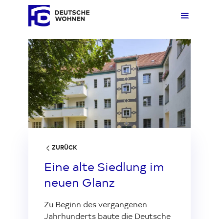
Loading...
Mieten
Übers
Übers
Übers
Übersi
Übersi
Kaufen
Zuhau
Immobi
Quarti
Deuts
Unter
Wohnen
Gewer
Ankauf
Kunde
Verges
Press
ZURÜCK
Eine alte Siedlung im
Fakten & Positionen
Stellp
Produk
Geset
neuen Glanz
Zu Beginn des vergangenen
Über uns
Frage
Sozia
Fakte
Jahrhunderts baute die Deutsche