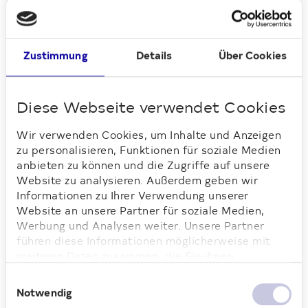
moderner Wohnraum geschaffen wurde.
Ein besonderes Augenmerk lag auf der
energetischen Sanierung: Durch die
Zustimmung
Details
Über Cookies
Maßnahmen konnte der jährliche CO₂-
Ausstoß um rund 582 Tonnen gesenkt
werden – das entspricht einer Einsparung
Diese Webseite verwendet Cookies
von etwa 48 Prozent im Vergleich zum
Zustand vor der Sanierung, berichtet
Wir verwenden Cookies, um Inhalte und Anzeigen
Christian Wildermann, Teamleiter
zu personalisieren, Funktionen für soziale Medien
Technisches Assetmanagement.
anbieten zu können und die Zugriffe auf unsere
Insgesamt flossen seit Beginn der
Website zu analysieren. Außerdem geben wir
Modernisierung im Jahr 2019 rund 62,5
Informationen zu Ihrer Verwendung unserer
Millionen Euro in die Anlage.
Website an unsere Partner für soziale Medien,
Werbung und Analysen weiter. Unsere Partner
Farbenfrohe Hofgestaltung
führen diese Informationen möglicherweise mit
weiteren Daten zusammen, die Sie ihnen
Neben der Gebäudesanierung wurden auch
bereitgestellt haben oder die sie im Rahmen Ihrer
Einwilligungsauswahl
die Außenanlagen neu gestaltet. Dabei
Nutzung der Dienste gesammelt haben. Weitere
Notwendig
entstanden bienenfreundliche
Informationen dazu finden Sie hier.