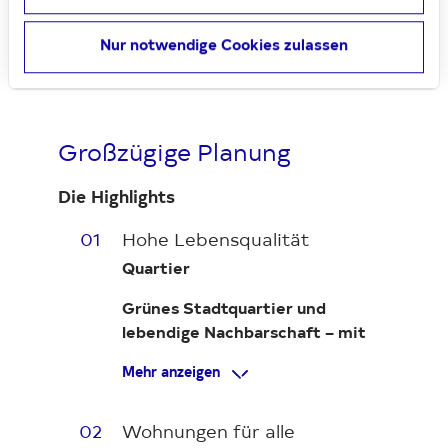
Nur notwendige Cookies zulassen
Großzügige Planung
Die Highlights
01
Hohe Lebensqualität
Quartier
Grünes Stadtquartier und
lebendige Nachbarschaft – mit
sozialen Treffpunkten,
Mehr anzeigen
Naturerlebniszonen und
Angeboten des täglichen
Bedarfs.
02
Wohnungen für alle