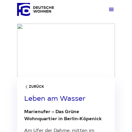
Loading...
Mieten
Übers
Übers
Übers
Übersi
Übersi
Kaufen
Zuhau
Immobi
Quarti
Deuts
Unter
Wohnen
Gewer
Ankauf
Kunde
Verges
Press
ZURÜCK
Leben am Wasser
Fakten & Positionen
Stellp
Produk
Geset
Marienufer – Das Grüne
Wohnquartier in Berlin-Köpenick
Über uns
Frage
Sozia
Fakte
Am Ufer der Dahme, mitten im