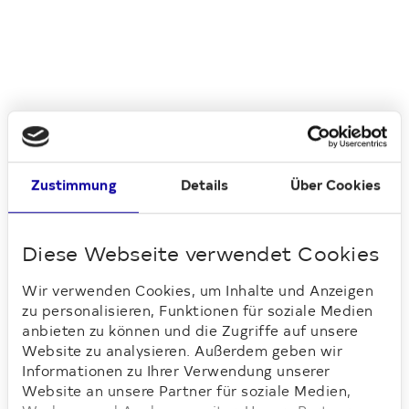
Inhalte von Google zulassen
Zustimmung
Details
Über Cookies
Bei der Immobiliensuche wird die interaktive
Diese Webseite verwendet Cookies
Karte von Google Maps eingesetzt. Mit der
Aktivierung von Google Maps stimmen Sie zu,
Wir verwenden Cookies, um Inhalte und Anzeigen
dass wir mit dem Laden der Karte Ihre IP-
zu personalisieren, Funktionen für soziale Medien
Adresse, Informationen zum Endgerät und
anbieten zu können und die Zugriffe auf unsere
Browser an Google übermitteln. Sie willigen
Website zu analysieren. Außerdem geben wir
zudem ein, dass die Daten von Google in den
Informationen zu Ihrer Verwendung unserer
USA verarbeitet werden, wobei in den USA ein
Website an unsere Partner für soziale Medien,
nicht angemessenes Datenschutzniveau