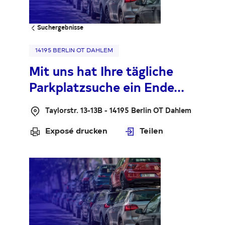
Suchergebnisse
Investor Relations
Kunst 
FAQ E
Beruf und Einkommen
Beruf und Einkommen
14195 BERLIN OT DAHLEM
Einkommensart
Einkommensart
Mit uns hat Ihre tägliche
Parkplatzsuche ein Ende...
Monatliches Nettoeinkommen
Monatliches Nettoeinkommen
Taylorstr. 13-13B - 14195 Berlin OT Dahlem
Ihre Nachricht
Exposé drucken
Teilen
Ihre Nachricht
Schreiben Sie uns hier
Schreiben Sie uns hier