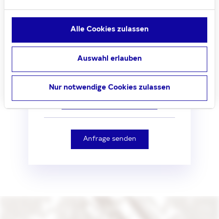
Digital App.
Alle Cookies zulassen
Frau Fenning
Auswahl erlauben
Objekt anfragen
Nur notwendige Cookies zulassen
+49 234 414700950
Anfrage senden