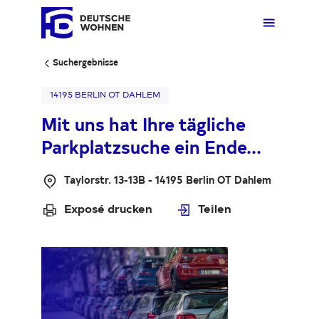
Kontakt aufnehmen
Kontakt aufnehmen
Schließen
Schließen
Suchergebnisse
Ihr Kontakt
Ihr Kontakt
14195 BERLIN OT DAHLEM
Mieten
Übers
Übers
Übers
Übersi
Übersi
Mit uns hat Ihre tägliche
Vorname
Vorname
Parkplatzsuche ein Ende...
Kaufen
Zuhau
Immobi
Quarti
Deuts
Unter
Taylorstr. 13-13B - 14195 Berlin OT Dahlem
Nachname
Nachname
Wohnen
Gewer
Ankauf
Kunde
Verges
Press
Exposé drucken
Teilen
Telefon
Telefon
Fakten & Positionen
Stellp
Produk
Geset
Über uns
Frage
Sozia
Fakte
E-Mail-Adresse
E-Mail-Adresse