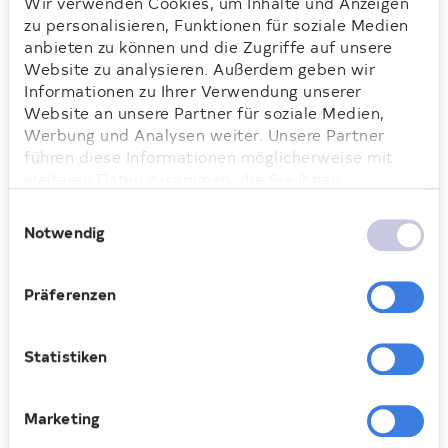
das Vorhandensein von Fehlern
Wir verwenden Cookies, um Inhalte und Anzeigen
nicht ausgeschlossen werden. Die
zu personalisieren, Funktionen für soziale Medien
anbieten zu können und die Zugriffe auf unsere
Angaben in diesem Expose erfolgen
Website zu analysieren. Außerdem geben wir
daher ohne jede Gewähr.
Informationen zu Ihrer Verwendung unserer
Maßgeblich sind die im Mietvertrag
Website an unsere Partner für soziale Medien,
geschlossenen Vereinbarungen.
Werbung und Analysen weiter. Unsere Partner
Soweit die Grundrissgrafiken
führen diese Informationen möglicherweise mit
Maßangaben und Einrichtungen
weiteren Daten zusammen, die Sie ihnen
enthalten, wird auch für diese
bereitgestellt haben oder die sie im Rahmen Ihrer
Einwilligungsauswahl
jegliche Haftung ausgeschlossen.
Nutzung der Dienste gesammelt haben. Weitere
Notwendig
Mietverhandlungen sind
Informationen dazu finden Sie hier.
ausschließlich über den benannten
Ansprechpartner zu führen.
Präferenzen
Mietpreisänderungen bleiben
vorbehalten.
Statistiken
Weitere Immobilienangebote finden
Sie unter www.deutsche-
Marketing
wohnen.com und in der DeuWo