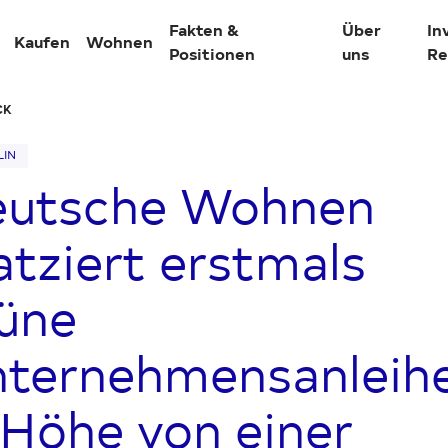
Fakten &
Über
In
Kaufen
Wohnen
Positionen
uns
Re
CK
LIN
eutsche Wohnen
tionen
atziert erstmals
Übersicht Unternehmen
Übersicht Presse & News
üne
len
Unternehmensprofil
Aktuelle Meldungen
ternehmensanleih
ller Stand
Unternehmensgeschichte
Downloads
 Höhe von einer