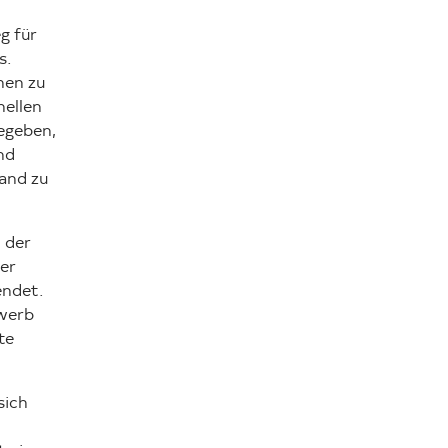
g für
s.
hen zu
nellen
gegeben,
nd
and zu
 der
er
endet.
rwerb
te
sich