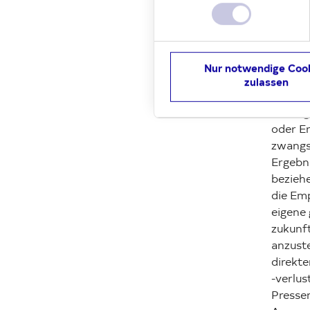
keiner
Deutsc
korrekt
geben 
Nur notwendige Coo
und ve
zulassen
unerheb
Aussage
oder Er
zwangsl
Ergebn
beziehe
die Emp
eigene
zukunf
anzust
direkt
-verlu
Pressem