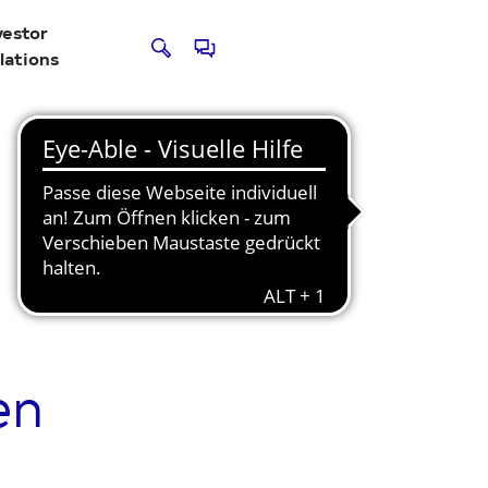
vestor
lations
en