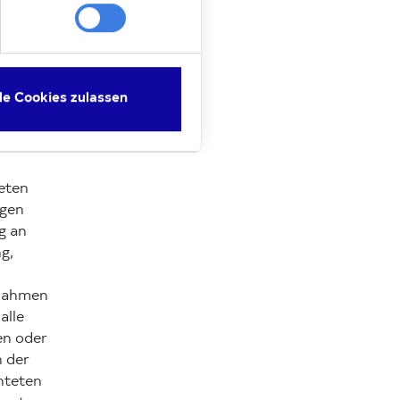
 die
cht
n
plan
le Cookies zulassen
t nicht
en
mance
teten
agen
g an
g,
nnahmen
alle
en oder
h der
chteten