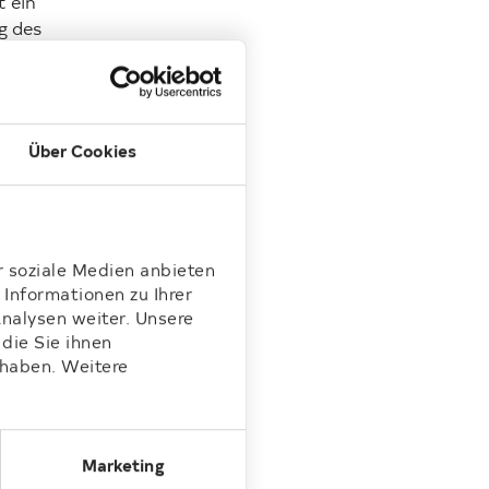
t ein
g des
des
er
tung
Über Cookies
r soziale Medien anbieten
noch
Informationen zu Ihrer
er
nalysen weiter. Unsere
eßlich
die Sie ihnen
ssagen,
 haben. Weitere
tete
ete
Marketing
en, die