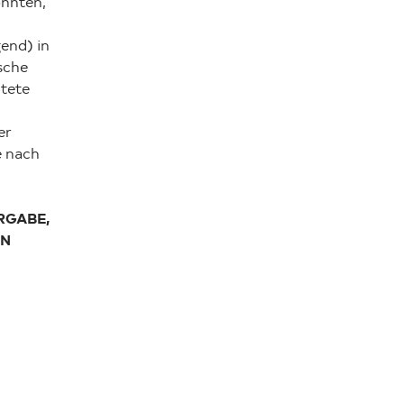
nnten,
end) in
sche
htete
er
e nach
RGABE,
EN