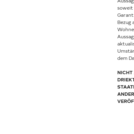
Aussag
soweit 
Garanti
Bezug a
Wohnen 
Aussage
aktuali
Umstän
dem Da
NICHT
DRIEK
STAAT
ANDER
VERÖF