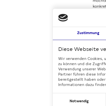
möchte 
konkre
CO
-A
2
Restene
vorges
zu.
Zustimmung
Wic
Diese Webseite v
Wir verwenden Cookies, um
Diese P
zu können und die Zugriff
ein An
Verwendung unserer Websi
Deutsc
Partner führen diese Inf
zu Info
bereitgestellt haben ode
Schätz
Informationen dazu finden
zukünf
Aussag
Einwilligungsauswahl
betreff
Notwendig
Deutsc