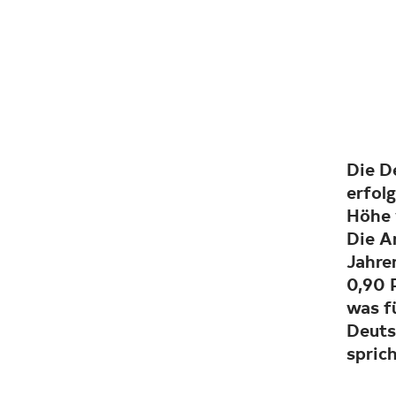
Die D
erfol
Höhe 
Die A
Jahren
0,90 
was f
Deuts
sprich