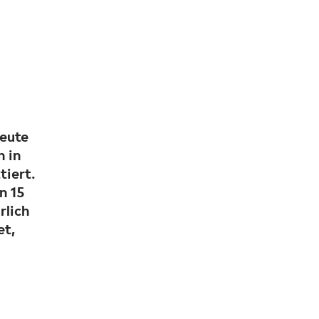
eute
 in
tiert.
n 15
rlich
et,