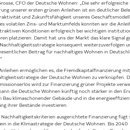
 Grosse, CFO der Deutsche Wohnen: „Die sehr erfolgreiche
rung unserer ersten grünen Anleihen ist ein deutlicher Bele
raktivität und Zukunftsfähigkeit unseres Geschäftsmodell
es volatilen Zins- und Marktumfelds konnten wir die Anlei
traktiven Konditionen erfolgreich bei wichtigen institutio
ren platzieren. Damit hat uns der Markt das klare Signal 
 Nachhaltigkeitsstrategie konsequent weiterzuverfolgen u
wesentlichen Beitrag für nachhaltiges Wohnen in Deutschl
“
nleihen ermöglichen es, die Fremdkapitalfinanzierung mit
ltigkeitsstrategie der Deutsche Wohnen zu verknüpfen. D
missionserlös wird zur Finanzierung grüner Projekte verw
kann die Deutsche Wohnen künftig noch stärker in den E
n Bau klimaschonender Gebäude und in die energieeffizien
ng ihrer Bestände investieren.
 Nachhaltigkeitskriterien ausgerichtete Finanzierung fügt 
ein in die Klimastrategie der Deutsche Wohnen. Bis 2040