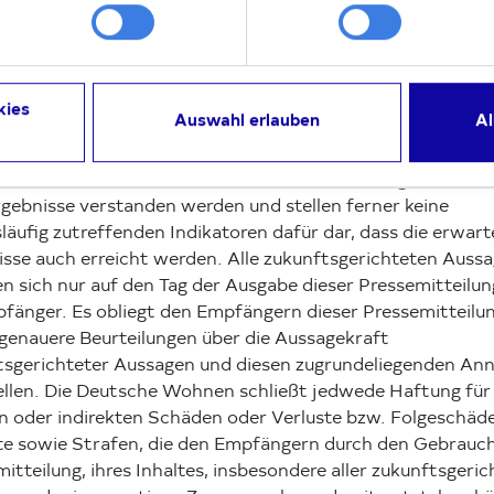
 unabhängigen Prüfung oder eingehenden Beurteilung durch
he Wohnen unterzogen worden sind und sich später als ni
 herausstellen könnten. Alle zukunftsgerichteten Aussage
aktuelle Erwartungen gestützt auf den aktuellen Business
kies
Auswahl erlauben
Al
rschiedene weitere Annahmen wieder und beinhalten somi
liche Risiken und Unsicherheiten. Alle zukunftsgerichtet
n sollten daher nicht als Garantie für zukünftige Perfor
gebnisse verstanden werden und stellen ferner keine
äufig zutreffenden Indikatoren dafür dar, dass die erwar
isse auch erreicht werden. Alle zukunftsgerichteten Auss
n sich nur auf den Tag der Ausgabe dieser Pressemitteilun
fänger. Es obliegt den Empfängern dieser Pressemitteilun
 genauere Beurteilungen über die Aussagekraft
tsgerichteter Aussagen und diesen zugrundeliegenden A
ellen. Die Deutsche Wohnen schließt jedwede Haftung für 
en oder indirekten Schäden oder Verluste bzw. Folgeschäd
ste sowie Strafen, die den Empfängern durch den Gebrauc
itteilung, ihres Inhaltes, insbesondere aller zukunftsgeri