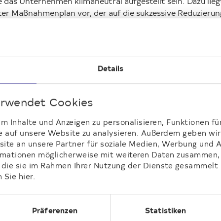
das Unternehmen klimaneutral aufgestellt sein. Dazu lieg
ter Maßnahmenplan vor, der auf die sukzessive Reduzierun
usstosses im Gebäudebestand und die CO
-arme Deckung 
2
rgiebedarfs abzielt. Der sozialverträglichen Umsetzung d
ehenen Maßnahmen kommt dabei eine wesentliche Bedeu
Details
htige Hinweise
erwendet Cookies
 Inhalte und Anzeigen zu personalisieren, Funktionen fü
ressemitteilung stellt weder eine Aufforderung zum Kauf 
e auf unsere Website zu analysieren. Außerdem geben wir 
gebot zum Verkauf von Wertpapieren dar und wurde von d
te an unsere Partner für soziale Medien, Werbung und A
he Wohnen und/oder ihren Tochtergesellschaften ausschli
ormationen möglicherweise mit weiteren Daten zusammen, 
rmationszwecken erstellt. Diese Pressemitteilung kann Au
r die sie im Rahmen Ihrer Nutzung der Dienste gesammelt
ungen, Meinungen und Vorhersagen in Bezug auf die erwar
 Sie hier.
tige Entwicklung der Deutsche Wohnen ("zukunftsgericht
en") enthalten, die verschiedene Annahmen wiedergeben
end z. B. Ergebnisse, die aus dem aktuellen Geschäft der
Präferenzen
Statistiken
he Wohnen oder von öffentlichen Quellen abgeleitet wurd