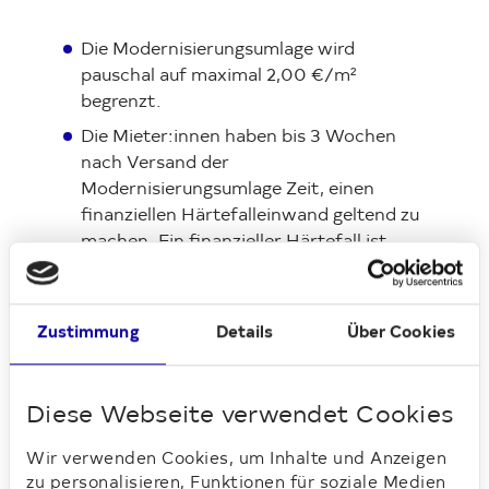
Die Modernisierungsumlage wird
pauschal auf maximal 2,00 €/m²
begrenzt.
Die Mieter:innen haben bis 3 Wochen
nach Versand der
Modernisierungsumlage Zeit, einen
finanziellen Härtefalleinwand geltend zu
machen. Ein finanzieller Härtefall ist
immer gegeben, wenn die
Bruttowarmmiete nach Modernisierung
30 Prozent des Haushalts-
Zustimmung
Details
Über Cookies
Nettoeinkommens überschreiten würde.
Bei Härtefällen wird die Deutsche
Wohnen adäquate Hilfsmaßnahmen
Diese Webseite verwendet Cookies
anbieten. Härtefälle mit besonderem
Wir verwenden Cookies, um Inhalte und Anzeigen
Regelungsbedarf ergeben sich
zu personalisieren, Funktionen für soziale Medien
insbesondere aus gesundheitlichen und