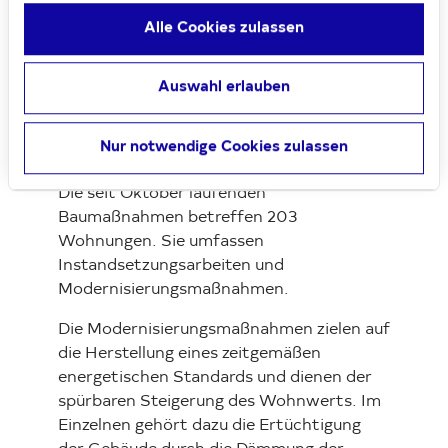
Mieterhöhungen nach § 559 BGB im
Alle Cookies zulassen
Zusammenhang mit den hier
behandelten Sanierungs- und
Auswahl erlauben
Modernisierungsarbeiten.
Nur notwendige Cookies zulassen
Zur Baumaßnahme
Die seit Oktober laufenden
Baumaßnahmen betreffen 203
Wohnungen. Sie umfassen
Instandsetzungsarbeiten und
Modernisierungsmaßnahmen.
Die Modernisierungsmaßnahmen zielen auf
die Herstellung eines zeitgemäßen
energetischen Standards und dienen der
spürbaren Steigerung des Wohnwerts. Im
Einzelnen gehört dazu die Ertüchtigung