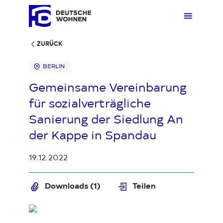
ZURÜCK
BERLIN
Mieten
Übers
Übers
Übers
Übersi
Übersi
Gemeinsame Vereinbarung
für sozialverträgliche
Kaufen
Zuhau
Immobi
Quarti
Deuts
Unter
Sanierung der Siedlung An
der Kappe in Spandau
Wohnen
Gewer
Ankauf
Kunde
Verges
Press
19.12.2022
Fakten & Positionen
Stellp
Produk
Geset
Downloads (1)
Teilen
Über uns
Frage
Sozia
Fakte