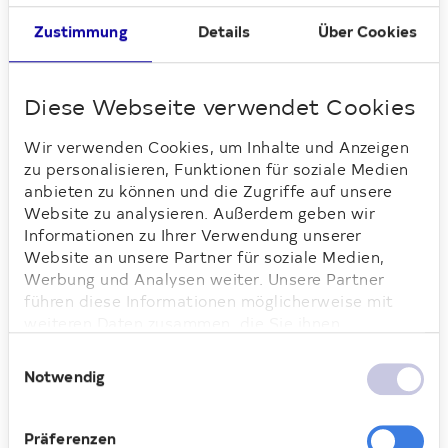
in den Metropolregionen, wird eine
Steigerung des NAVs im Vergleich zum
Zustimmung
Details
Über Cookies
Geschäftsjahr 2021 erwartet.
Das operative Geschäft der Deutsche
Diese Webseite verwendet Cookies
Wohnen SE hat sich im ersten Quartal
2022 weiterhin positiv entwickelt. Das
Wir verwenden Cookies, um Inhalte und Anzeigen
Periodenergebnis nach Steuern betrug
zu personalisieren, Funktionen für soziale Medien
EUR 236,0 Mio. und lag damit 18,2 % über
anbieten zu können und die Zugriffe auf unsere
Website zu analysieren. Außerdem geben wir
dem Vorjahreszeitraum. Wesentlicher
Informationen zu Ihrer Verwendung unserer
Treiber für den Anstieg war eine
Website an unsere Partner für soziale Medien,
Neubewertung des Immobilienportfolios in
Werbung und Analysen weiter. Unsere Partner
Höhe von EUR 156,1 Mio. Die
führen diese Informationen möglicherweise mit
Neubewertung resultiert aus einer
weiteren Daten zusammen, die Sie ihnen
organischen Wertentwicklung und ist
bereitgestellt haben oder die sie im Rahmen Ihrer
Einwilligungsauswahl
unabhängig vom Transaktionsgeschehen
Nutzung der Dienste gesammelt haben. Weitere
Notwendig
am deutschen Wohnimmobilienmarkt.
Informationen dazu finden Sie hier.
Olaf Weber, CFO der Deutsche Wohnen:
Präferenzen