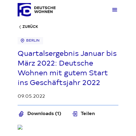
ZURÜCK
BERLIN
Mieten
Übers
Übers
Übers
Übersi
Übersi
Quartalsergebnis Januar bis
März 2022: Deutsche
Kaufen
Zuhau
Immobi
Quarti
Deuts
Unter
Wohnen mit gutem Start
ins Geschäftsjahr 2022
Wohnen
Gewer
Ankauf
Kunde
Verges
Press
09.05.2022
Fakten & Positionen
Stellp
Produk
Geset
Downloads (1)
Teilen
Loading...
Über uns
Frage
Sozia
Fakte