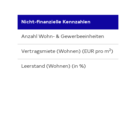
Nicht-finanzielle Kennzahlen
31.03.
Anzahl Wohn- & Gewerbeeinheiten
143.19
2
Vertragsmiete (Wohnen) (EUR pro m
)
7,34
Leerstand (Wohnen) (in %)
1,6