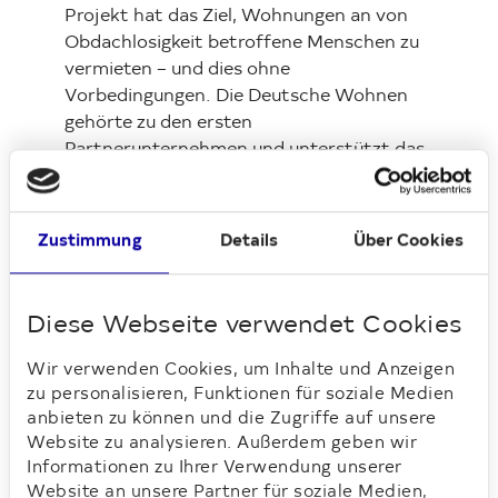
Projekt hat das Ziel, Wohnungen an von
Obdachlosigkeit betroffene Menschen zu
vermieten – und dies ohne
Vorbedingungen. Die Deutsche Wohnen
gehörte zu den ersten
Partnerunternehmen und unterstützt das
Projekt bis heute.
Regionalbereichsleiterin Katja Schiedung:
Zustimmung
Details
Über Cookies
„Housing First ist ein eindrucksvolles
Beispiel dafür, was soziale
Wohnungswirtschaft in der Praxis
Diese Webseite verwendet Cookies
bedeutet. Wir unterstützen dieses Projekt,
weil es konkrete Hilfe leistet für
Wir verwenden Cookies, um Inhalte und Anzeigen
Menschen, die sie wirklich benötigen. Jede
zu personalisieren, Funktionen für soziale Medien
Vermietung ist für uns etwas Besonderes,
anbieten zu können und die Zugriffe auf unsere
weil wir wissen, welche Bedeutung eine
Website zu analysieren. Außerdem geben wir
eigene Wohnung für die von
Informationen zu Ihrer Verwendung unserer
Obdachlosigkeit betroffenen Menschen
Website an unsere Partner für soziale Medien,