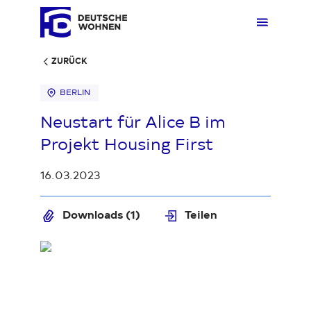
ZURÜCK
BERLIN
Mieten
Übers
Übers
Übers
Übersi
Übersi
Neustart für Alice B im
Projekt Housing First
Kaufen
Zuhau
Immobi
Quarti
Deuts
Unter
16.03.2023
Wohnen
Gewer
Ankauf
Kunde
Verges
Press
Downloads (1)
Teilen
Loading...
Fakten & Positionen
Stellp
Produk
Geset
Über uns
Frage
Sozia
Fakte