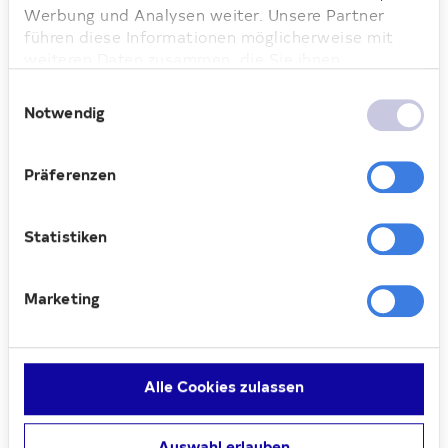
hat. Darum freuen wir uns sehr, Housing
Werbung und Analysen weiter. Unsere Partner
First und die Arbeit der beteiligten
führen diese Informationen möglicherweise mit
weiteren Daten zusammen, die Sie ihnen
Organisationen unterstützen zu können.“
bereitgestellt haben oder die sie im Rahmen Ihrer
Einwilligungsauswahl
Die Deutsche Wohnen unterstützt das
Nutzung der Dienste gesammelt haben. Weitere
Notwendig
Projekt seit 2019 und hat seitdem über 30
Informationen dazu finden Sie hier.
Wohnungen an ehemals obdachlose
Menschen vermietet. Das Unternehmen
Präferenzen
kooperiert dabei mit dem Sozialdienst
katholischer Frauen e. V. (SkF) und der
Statistiken
Neue Chance gGmbH sowie der Berliner
Stadtmission e. V.
Marketing
Alle Cookies zulassen
16.03.2023