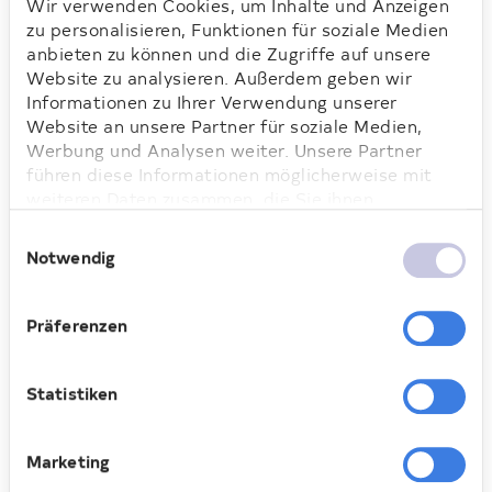
und diverse Trommeln instand setzen.
Wir verwenden Cookies, um Inhalte und Anzeigen
zu personalisieren, Funktionen für soziale Medien
anbieten zu können und die Zugriffe auf unsere
Website zu analysieren. Außerdem geben wir
Informationen zu Ihrer Verwendung unserer
Website an unsere Partner für soziale Medien,
Loading...
Werbung und Analysen weiter. Unsere Partner
führen diese Informationen möglicherweise mit
weiteren Daten zusammen, die Sie ihnen
bereitgestellt haben oder die sie im Rahmen Ihrer
Einwilligungsauswahl
Nutzung der Dienste gesammelt haben. Weitere
Notwendig
Informationen dazu finden Sie hier.
V.l.n.r.: Karim Alameddine (Regionalleiter Deutsche
Wohnen), Uta Templin (Leiterin der Fachkonferenz
Präferenzen
Musik, Grundschule am Insulaner), Jenny Roßberg und
Katrin Diwisch (beide vom Förderverein der
Grundschule am Insulaner e.V.)
Statistiken
Ende gut, alles g
ut
Marketing
Jetzt kann wieder leidenschaftlich
musiziert werden. „Wir freuen uns, dass