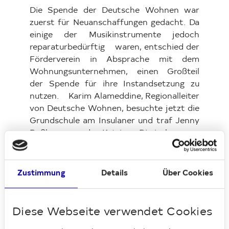
Die Spende der Deutsche Wohnen war
zuerst für Neuanschaffungen gedacht. Da
einige der Musikinstrumente jedoch
reparaturbedürftig waren, entschied der
Förderverein in Absprache mit dem
Wohnungsunternehmen, einen Großteil
der Spende für ihre Instandsetzung zu
nutzen. Karim Alameddine, Regionalleiter
von Deutsche Wohnen, besuchte jetzt die
Grundschule am Insulaner und traf Jenny
Roßberg und Katrin Diwisch vom
Förderverein der Grundschule am
Insulaner e.V. sowie Uta Templin, die
Leiterin der Fachkonferenz Musik. Sie
Zustimmung
Details
Über Cookies
zeigten, was sich in der Zwischenzeit
schon alles getan hat: So konnte die
Grundschule ein bei den Schülern sehr
Diese Webseite verwendet Cookies
beliebtes Metallophon, einen Kontrabass