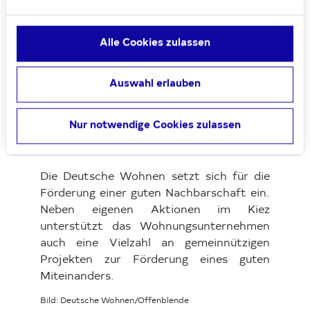
die Musikinstrumente wieder für das
Musikorchester genutzt werden können",
Alle Cookies zulassen
sagt Karim Alameddine, Regionalleiter von
Deutsche Wohnen. „Es ist eine
Herzensangelegenheit für uns, den
Auswahl erlauben
musischen Zweig der Grundschule zu
unterstützen. Immerhin liegt sie mitten in
Nur notwendige Cookies zulassen
unserem Bestand, und viele Kinder unserer
Mieter besuchen diese Schule."
Die Deutsche Wohnen setzt sich für die
Förderung einer guten Nachbarschaft ein.
Neben eigenen Aktionen im Kiez
unterstützt das Wohnungsunternehmen
auch eine Vielzahl an gemeinnützigen
Projekten zur Förderung eines guten
Miteinanders.
Bild: Deutsche Wohnen/Offenblende