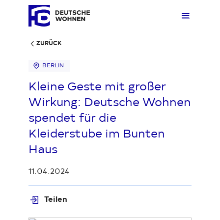
ZURÜCK
BERLIN
Mieten
Übers
Übers
Übers
Übersi
Übersi
Kleine Geste mit großer
Wirkung: Deutsche Wohnen
Kaufen
Zuhau
Immobi
Quarti
Deuts
Unter
spendet für die
Kleiderstube im Bunten
Wohnen
Gewer
Ankauf
Kunde
Verges
Press
Haus
11.04.2024
Fakten & Positionen
Stellp
Produk
Geset
Loading...
Teilen
Über uns
Frage
Sozia
Fakte