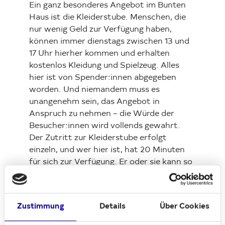
Ein ganz besonderes Angebot im Bunten
Haus ist die Kleiderstube. Menschen, die
nur wenig Geld zur Verfügung haben,
können immer dienstags zwischen 13 und
17 Uhr hierher kommen und erhalten
kostenlos Kleidung und Spielzeug. Alles
hier ist von Spender:innen abgegeben
worden. Und niemandem muss es
unangenehm sein, das Angebot in
Anspruch zu nehmen – die Würde der
Besucher:innen wird vollends gewahrt.
Der Zutritt zur Kleiderstube erfolgt
einzeln, und wer hier ist, hat 20 Minuten
für sich zur Verfügung. Er oder sie kann so
ganz in Ruhe aussuchen und anprobieren.
Die Mitarbeiter:innen vor Ort beraten
sogar in modischen Fragen, und bei Bedarf
Zustimmung
Details
Über Cookies
werden auch kleinere Näharbeiten zur
Ausbesserung durchgeführt.