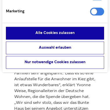
Heimtextilien (z. B. Decken, Bettbezüge,
Vorhänge), Kinderbücher und vollständige
Marketing
Spiele. Und es kam eine beeindruckende
Spende zusammen, die liebevoll in Kartons
verpackt und persönlich übergeben wurde:
Alle Cookies zulassen
Insgesamt 150 Bücher, 128 Hosen, 345
Oberteile, 50 Pullover, 23 Jacken und 38
Paar Schuhe konnten Frau Rother und
Auswahl erlauben
Frau Wernicke vom Bunten Haus in
Empfang nehmen.
Nur notwendige Cookies zulassen
„Derzeit ist die finanzielle Lage in vielen
Familien sehr angespannt. Dass es so eine
Anlaufstelle für die Anwohner im Kiez gibt,
ist etwas Wunderbares“, erklärt Yvonne
Weise, Regionalleiterin der Deutsche
Wohnen, die die Spende übergeben hat.
„Wir sind sehr stolz, dass wir das Bunte
Haus bei seinem Angebot unterstützen