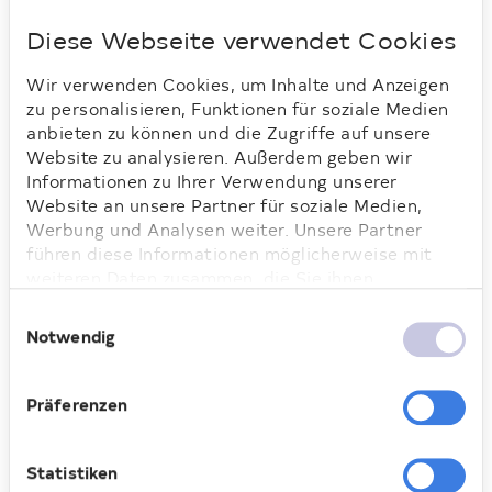
Eine ganz besondere
Diese Webseite verwendet Cookies
Nachbarschaftshilfe
Wir verwenden Cookies, um Inhalte und Anzeigen
zu personalisieren, Funktionen für soziale Medien
Als Mitarbeitende der Deutsche Wohnen
anbieten zu können und die Zugriffe auf unsere
kürzlich das Bunte Haus besuchten,
Website zu analysieren. Außerdem geben wir
erfuhren sie beim Rundgang, dass derzeit
Informationen zu Ihrer Verwendung unserer
zu wenig Nachschub an Spenden eingeht,
Website an unsere Partner für soziale Medien,
und dass viel mehr gebraucht würde, um
Werbung und Analysen weiter. Unsere Partner
das Angebot der Kleiderkammer
führen diese Informationen möglicherweise mit
aufrechterhalten zu können. Die Deutsche
weiteren Daten zusammen, die Sie ihnen
Wohnen nahm diese Information sofort
bereitgestellt haben oder die sie im Rahmen Ihrer
Einwilligungsauswahl
zum Anlass und startete kurzerhand eine
Nutzung der Dienste gesammelt haben. Weitere
Notwendig
Informationen dazu finden Sie hier.
interne Spendenaktion in den Regionen
Marzahn-Hellersdorf. Gesammelt wurde
all das, was im Bunten Haus durchgehend
Präferenzen
am dringendsten benötigt wird: Kleidung
für Menschen von 0-100 Jahren
Statistiken
(besonders Kinderkleidung), Schuhe,