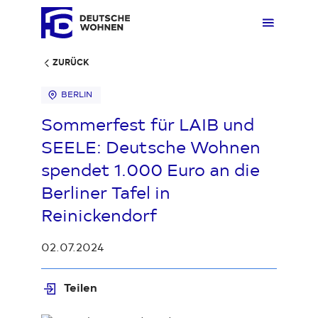
ZURÜCK
BERLIN
Mieten
Übers
Übers
Übers
Übersi
Übersi
Sommerfest für LAIB und
SEELE: Deutsche Wohnen
Kaufen
Zuhau
Immobi
Quarti
Deuts
Unter
spendet 1.000 Euro an die
Berliner Tafel in
Wohnen
Gewer
Ankauf
Kunde
Verges
Press
Reinickendorf
02.07.2024
Fakten & Positionen
Stellp
Produk
Geset
Teilen
Loading...
Über uns
Frage
Sozia
Fakte