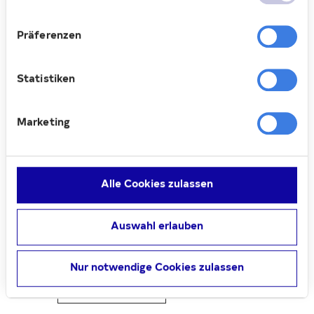
Informationen dazu finden Sie hier.
und SEELE stärken und die Gemeinschaft
hier vor Ort fördern. Wir danken allen
Präferenzen
Unterstützern für ihr Engagement.“
Fotos: Deutsche Wohnen/Offenblende
Statistiken
Marketing
02.07.2024
Alle Cookies zulassen
Auswahl erlauben
Teilen
Nur notwendige Cookies zulassen
Verantwortung