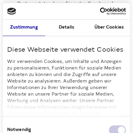
Bratwurststand war für jeden Geschmack
etwas dabei. Das Kuchenbuffet mit Crêpes
und gefüllten Waffeln war das Highlight
der Veranstaltung. Für Unterhaltung
Zustimmung
Details
Über Cookies
wurde durch die engagierten
Mitarbeiter:innen ebenfalls gesorgt. Die
kleinen Besucher kamen beim
Diese Webseite verwendet Cookies
Kinderschminken voll auf ihre Kosten,
konnten basteln und gemeinsam mit den
Wir verwenden Cookies, um Inhalte und Anzeigen
Erwachsenen an der Tombola teilnehmen.
zu personalisieren, Funktionen für soziale Medien
Durch die Spende der Deutsche Wohnen
anbieten zu können und die Zugriffe auf unsere
Website zu analysieren. Außerdem geben wir
konnten viele Zutaten für die
Informationen zu Ihrer Verwendung unserer
bereitgestellten Gerichte sowie Preise für
Website an unsere Partner für soziale Medien,
die Tombola gekauft werden.
Werbung und Analysen weiter. Unsere Partner
führen diese Informationen möglicherweise mit
Manuela Ritscher, Vermieterin bei
weiteren Daten zusammen, die Sie ihnen
Deutsche Wohnen, war ebenfalls vor Ort
bereitgestellt haben oder die sie im Rahmen Ihrer
und feierte mit. „Mit unserer Spende
Einwilligungsauswahl
Nutzung der Dienste gesammelt haben. Weitere
möchten wir die wertvolle Arbeit von LAIB
Notwendig