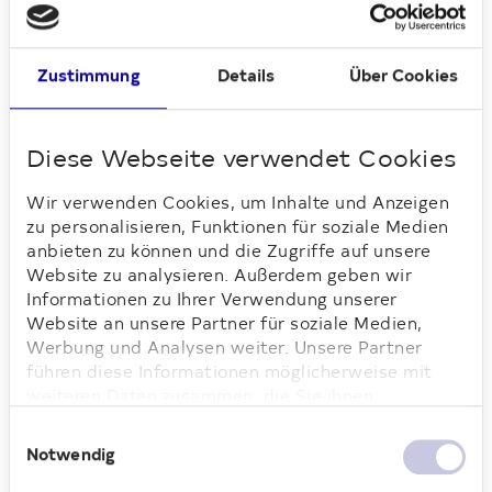
bei Gesprächen und Gelächter ganz
nebenbei ein fröhliches Miteinander im
Innenhof. Innerhalb kurzer Zeit waren alle
Zustimmung
Details
Über Cookies
Blumen vergeben und nicht wenige
Balkone um ein kleines Highlight reicher.
Diese Webseite verwendet Cookies
Wir verwenden Cookies, um Inhalte und Anzeigen
Loading...
zu personalisieren, Funktionen für soziale Medien
anbieten zu können und die Zugriffe auf unsere
Website zu analysieren. Außerdem geben wir
Informationen zu Ihrer Verwendung unserer
Website an unsere Partner für soziale Medien,
Werbung und Analysen weiter. Unsere Partner
führen diese Informationen möglicherweise mit
Unterstützte tatkräftig beim Einpflanzen:
weiteren Daten zusammen, die Sie ihnen
Objektbetreuer Ralph Leppin.
bereitgestellt haben oder die sie im Rahmen Ihrer
Einwilligungsauswahl
Nutzung der Dienste gesammelt haben. Weitere
Gelebter Dialog im Quartier
Notwendig
Informationen dazu finden Sie hier.