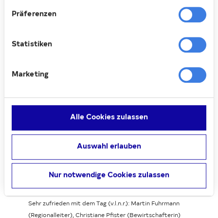
Für die Deutsche Wohnen war die Aktion
aber nicht nur Gelegenheit zum
Präferenzen
Verschenken, sondern auch zum Zuhören.
Viele Bewohner:innen nutzten die Gunst
Statistiken
der Stunde, mit dem Team vor Ort ins
Gespräch zu kommen. Dabei wurde nicht
nur Lob geteilt, sondern auch Sorgen und
Marketing
Nöte.
Alle Cookies zulassen
Loading...
Auswahl erlauben
Nur notwendige Cookies zulassen
Sehr zufrieden mit dem Tag (v.l.n.r.): Martin Fuhrmann
(Regionalleiter), Christiane Pfister (Bewirtschafterin)