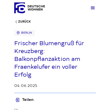
ZURÜCK
BERLIN
Mieten
Übers
Übers
Übers
Übersi
Übersi
Frischer Blumengruß für
Kreuzberg:
Kaufen
Zuhau
Immobi
Quarti
Deuts
Unter
Balkonpflanzaktion am
Fraenkelufer ein voller
Wohnen
Gewer
Ankauf
Kunde
Verges
Press
Erfolg
04.06.2025
Fakten & Positionen
Stellp
Produk
Geset
Teilen
Über uns
Frage
Sozia
Fakte