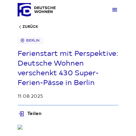
ZURÜCK
BERLIN
Mieten
Übers
Übers
Übers
Übersi
Übersi
Ferienstart mit Perspektive:
Deutsche Wohnen
Kaufen
Zuhau
Immobi
Quarti
Deuts
Unter
verschenkt 430 Super-
Ferien-Pässe in Berlin
Wohnen
Gewer
Ankauf
Kunde
Verges
Press
11.08.2025
Fakten & Positionen
Stellp
Produk
Geset
Teilen
Loading...
Über uns
Frage
Sozia
Fakte