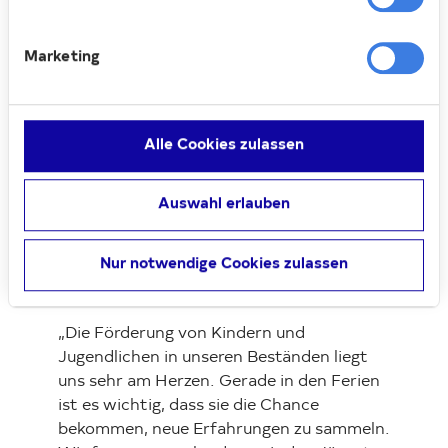
Kathrin Rother (Leiterin Buntes Haus, links) nimmt die
Super-Ferien-Pässe von Kerstin Genz
Marketing
(Bewirtschafterin) entgegen.
Der Super-Ferien-Pass bietet über 100
abwechslungsreiche Angebote: vom freien
Alle Cookies zulassen
Eintritt in alle Berliner Bäder über Rabatte
für den Eintritt in Zoo, Tierpark und
Museen bis hin zu Verlosungen für
Auswahl erlauben
Workshops, Kinobesuche oder
Sportveranstaltungen. Gültig ist der Pass
Nur notwendige Cookies zulassen
bis zu den Osterferien 2026 – so bleiben
die Sommerfreuden noch lange lebendig.
„Die Förderung von Kindern und
Jugendlichen in unseren Beständen liegt
uns sehr am Herzen. Gerade in den Ferien
ist es wichtig, dass sie die Chance
bekommen, neue Erfahrungen zu sammeln.