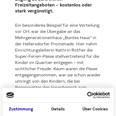
Freizeitangeboten – kostenlos oder
stark vergünstigt.
Ein besonderes Beispiel für eine Verteilung
vor Ort war die Übergabe an das
Mehrgenerationenhaus „Buntes Haus“ in
der Hellersdorfer Promenade. Hier nahm
Einrichtungsleiterin Kathrin Rother die
Super-Ferien-Pässe stellvertretend für die
Kinder im Quartier entgegen – mit
sichtlicher Freude. Kaum waren die Pässe
entgegengenommen, war sie schon wieder
umringt von den Kindern, die bei
Regenwetter den Innenbereich zum
Spielen nutzten.
Das Bunte Haus ist eine feste Anlaufstelle
Zustimmung
Details
Über Cookies
für Menschen aller Generationen und eine