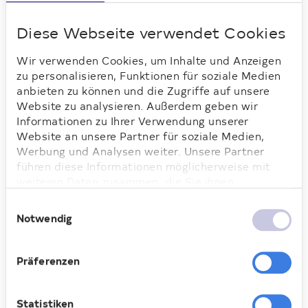
wichtige Adresse für Kinder und
Jugendliche im Quartier. Auch viele
Diese Webseite verwendet Cookies
weitere Einrichtungen und Familien in den
Beständen der Deutsche Wohnen konnten
Wir verwenden Cookies, um Inhalte und Anzeigen
sich über Ferienpässe freuen: verteilt
zu personalisieren, Funktionen für soziale Medien
wurden sie bei Sommerfesten, über
anbieten zu können und die Zugriffe auf unsere
Jugendclubs, Nachbarschaftstreffs oder
Website zu analysieren. Außerdem geben wir
direkt durch Bewirtschafter:innen,
Informationen zu Ihrer Verwendung unserer
Vermieter:innen oder
Website an unsere Partner für soziale Medien,
Objektbetreuer:innen.
Werbung und Analysen weiter. Unsere Partner
führen diese Informationen möglicherweise mit
weiteren Daten zusammen, die Sie ihnen
bereitgestellt haben oder die sie im Rahmen Ihrer
Einwilligungsauswahl
Nutzung der Dienste gesammelt haben. Weitere
Notwendig
Informationen dazu finden Sie hier.
Loading...
Präferenzen
Statistiken