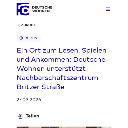
ZURÜCK
BERLIN
Mieten
Übers
Übers
Übers
Übersi
Übersi
Ein Ort zum Lesen, Spielen
und Ankommen: Deutsche
Kaufen
Zuhau
Immobi
Quarti
Deuts
Unter
Wohnen unterstützt
Nachbarschaftszentrum
Wohnen
Gewer
Ankauf
Kunde
Verges
Press
Britzer Straße
27.03.2026
Fakten & Positionen
Stellp
Produk
Geset
Teilen
Über uns
Frage
Sozia
Fakte