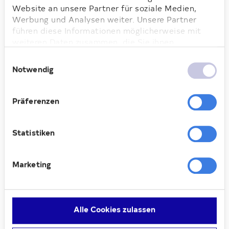
bei den kleinen Besucherinnen und
Website an unsere Partner für soziale Medien,
Besuchern.
Werbung und Analysen weiter. Unsere Partner
führen diese Informationen möglicherweise mit
weiteren Daten zusammen, die Sie ihnen
bereitgestellt haben oder die sie im Rahmen Ihrer
Einwilligungsauswahl
Nutzung der Dienste gesammelt haben. Weitere
Notwendig
Loading...
Informationen dazu finden Sie hier.
Präferenzen
Statistiken
Pamela Wunsch, Bewirtschafterin bei Deutsche Wohnen,
im Nachbarschaftszentrum Britzer Straße
Marketing
Unterstützung, die im Alltag
ankommt
„Es ist schön zu sehen, wie schnell die
Alle Cookies zulassen
neuen Angebote angenommen werden.