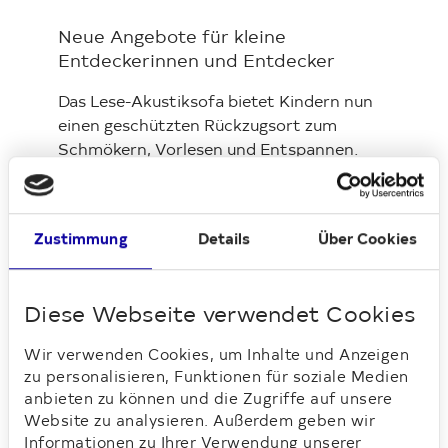
Neue Angebote für kleine
Entdeckerinnen und Entdecker
Das Lese-Akustiksofa bietet Kindern nun
einen geschützten Rückzugsort zum
Schmökern, Vorlesen und Entspannen.
Gleichzeitig lädt das neue Holzschiff als
Spielgerät zum Klettern, Entdecken und
gemeinsamen Spielen ein. Beide
Zustimmung
Details
Über Cookies
Anschaffungen bereichern den offenen
Treff und schaffen zusätzliche
Möglichkeiten für Begegnung und
Diese Webseite verwendet Cookies
Austausch im Quartier.
Wir verwenden Cookies, um Inhalte und Anzeigen
Vom Nachbarschaftszentrum kam bereits
zu personalisieren, Funktionen für soziale Medien
eine positive Rückmeldung: Das Sofa und
anbieten zu können und die Zugriffe auf unsere
das Holzschiff sind angekommen und
Website zu analysieren. Außerdem geben wir
erfreuen sich seitdem großer Beliebtheit
Informationen zu Ihrer Verwendung unserer