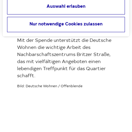
Das Lese-Akustiksofa schafft einen
Auswahl erlauben
wunderbaren Ort der Ruhe, während das
Holzschiff Raum für Bewegung und
Fantasie bietet“, sagt Pamela Wunsch,
Nur notwendige Cookies zulassen
Bewirtschafterin bei Deutsche Wohnen.
Mit der Spende unterstützt die Deutsche
Wohnen die wichtige Arbeit des
Nachbarschaftszentrums Britzer Straße,
das mit vielfältigen Angeboten einen
lebendigen Treffpunkt für das Quartier
schafft.
Bild: Deutsche Wohnen / Offenblende