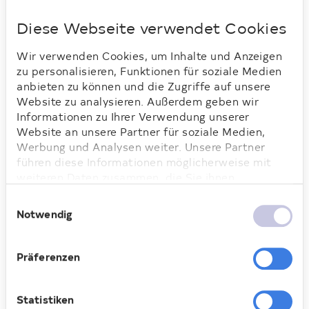
Diese Webseite verwendet Cookies
Loading...
Wir verwenden Cookies, um Inhalte und Anzeigen
zu personalisieren, Funktionen für soziale Medien
anbieten zu können und die Zugriffe auf unsere
Website zu analysieren. Außerdem geben wir
Informationen zu Ihrer Verwendung unserer
Stolz auf das Ergebnis: Die Teilnehmenden der
Website an unsere Partner für soziale Medien,
Müllsammelaktion
Werbung und Analysen weiter. Unsere Partner
Engagement, das verbindet
führen diese Informationen möglicherweise mit
weiteren Daten zusammen, die Sie ihnen
Unterstützt wurden die Mitarbeitenden
bereitgestellt haben oder die sie im Rahmen Ihrer
Einwilligungsauswahl
von engagierten Mieter:innen aus der
Nutzung der Dienste gesammelt haben. Weitere
Notwendig
Anlage, die sich tatkräftig bei der
Informationen dazu finden Sie hier.
Müllsammelaktion beteiligten oder
positives Feedback gaben.
Präferenzen
„Gerade nach den Wintermonaten sehen
Statistiken
wir, wie viel Unrat sich ansammeln kann.