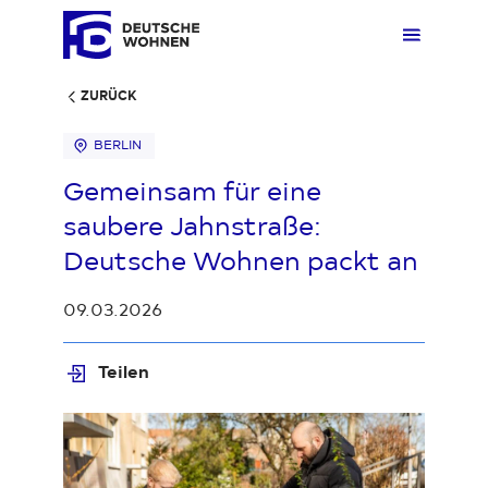
ZURÜCK
BERLIN
Mieten
Übers
Übers
Übers
Übersi
Übersi
Gemeinsam für eine
saubere Jahnstraße:
Kaufen
Zuhau
Immobi
Quarti
Deuts
Unter
Deutsche Wohnen packt an
09.03.2026
Wohnen
Gewer
Ankauf
Kunde
Verges
Press
Teilen
Fakten & Positionen
Stellp
Produk
Geset
Loading...
Über uns
Frage
Sozia
Fakte