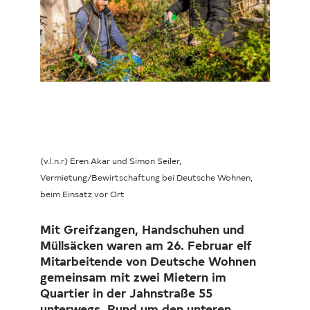
Investor Relations
Kunst 
FAQ E
(v.l.n.r) Eren Akar und Simon Seiler,
Vermietung/Bewirtschaftung bei Deutsche Wohnen,
beim Einsatz vor Ort
Mit Greifzangen, Handschuhen und
Müllsäcken waren am 26. Februar elf
Mitarbeitende von Deutsche Wohnen
gemeinsam mit zwei Mietern im
Quartier in der Jahnstraße 55