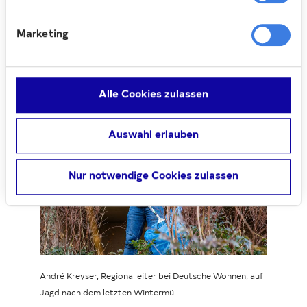
Umso wichtiger ist es, Mitverantwortung
für das Wohnumfeld zu übernehmen“,
Marketing
erklärt André Kreyser, Regionalleiter bei
Deutsche Wohnen, der die Aktion initiiert
hat. „Das Engagement unserer
Kolleg:innen und Mieter:innen zeigt, dass
Alle Cookies zulassen
wir uns aufeinander verlassen können.“
Auswahl erlauben
Nur notwendige Cookies zulassen
Loading...
André Kreyser, Regionalleiter bei Deutsche Wohnen, auf
Jagd nach dem letzten Wintermüll