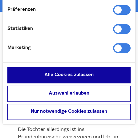
Präferenzen
Statistiken
Marketing
Christa Betz ist eine vielseitig interessierte
Frau, das merkt man im Gespräch mit ihr
schnell und sieht es ihrer Wohnung auch
an. Kein Zimmer ohne Bücher, kein Zimmer
Alle Cookies zulassen
ohne Bilder, kein Zimmer ohne schöne
Erinnerungsstücke.
Auswahl erlauben
„Es wohnen noch einige von denen hier,
die damals zusammen hier eingezogen, und
Nur notwendige Cookies zulassen
mit denen, die neu dazugekommen sind,
verstehe ich mich sehr gut“, erzählt sie.
Die Tochter allerdings ist ins
Brandenburgische weggezogen und lebt in