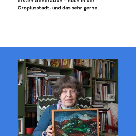
ersten Generation – noch in der
Gropiusstadt, und das sehr gerne.
Investor Relations
Kunst 
FAQ E
Loading...