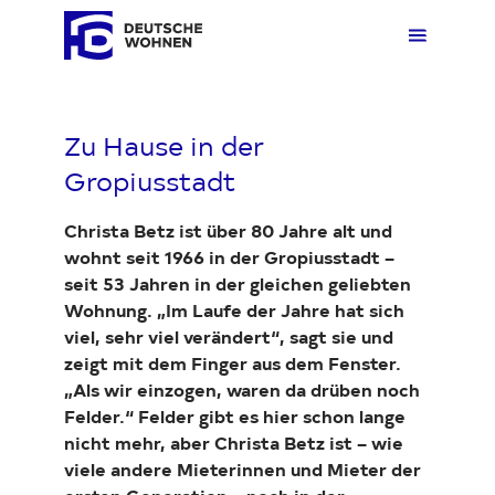
Zu Hause in der
Mieten
Übers
Übers
Übers
Übersi
Übersi
Gropiusstadt
Christa Betz ist über 80 Jahre alt und
Kaufen
Zuhau
Immobi
Quarti
Deuts
Unter
wohnt seit 1966 in der Gropiusstadt –
seit 53 Jahren in der gleichen geliebten
Wohnung. „Im Laufe der Jahre hat sich
Wohnen
Gewer
Ankauf
Kunde
Verges
Press
viel, sehr viel verändert“, sagt sie und
zeigt mit dem Finger aus dem Fenster.
„Als wir einzogen, waren da drüben noch
Fakten & Positionen
Stellp
Produk
Geset
Felder.“ Felder gibt es hier schon lange
nicht mehr, aber Christa Betz ist – wie
viele andere Mieterinnen und Mieter der
Über uns
Frage
Sozia
Fakte